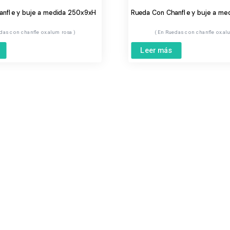
anfle y buje a medida 250x9xH
Rueda Con Chanfle y buje a me
das con chanfle ox.alum rosa
Ruedas con chanfle ox.al
Leer más