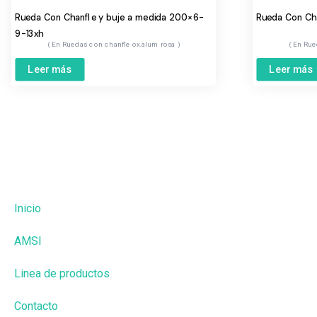
Rueda Con Chanfle y buje a medida 200×6-
Rueda Con Ch
9-13xh
Ruedas con chanfle ox.alum rosa
Rue
Leer más
Leer más
Inicio
AMSI
Linea de productos
Contacto