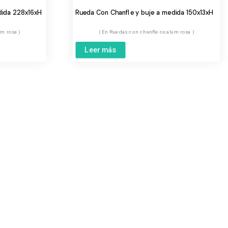
dida 228x16xH
Rueda Con Chanfle y buje a medida 150x13xH
um rosa
Ruedas con chanfle ox.alum rosa
Leer más