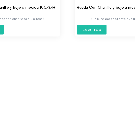
nfle y buje a medida 100x3xH
Rueda Con Chanfle y buje a me
das con chanfle ox.alum rosa
Ruedas con chanfle ox.al
Leer más