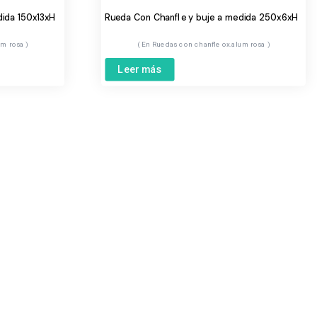
dida 150x13xH
Rueda Con Chanfle y buje a medida 250x6xH
um rosa
Ruedas con chanfle ox.alum rosa
Leer más