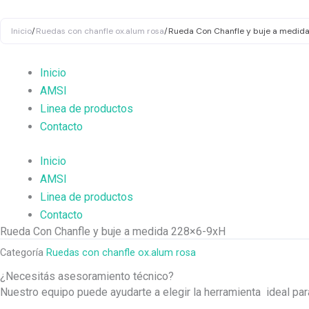
Ir
al
Inicio
/
Ruedas con chanfle ox.alum rosa
/
Rueda Con Chanfle y buje a medid
contenido
Inicio
AMSI
Linea de productos
Contacto
Inicio
AMSI
Linea de productos
Contacto
Rueda Con Chanfle y buje a medida 228×6-9xH
Categoría
Ruedas con chanfle ox.alum rosa
¿Necesitás asesoramiento técnico?
Nuestro equipo puede ayudarte a elegir la herramienta ideal pa