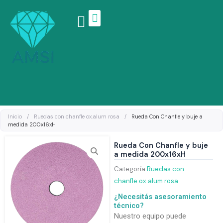
Ir
al
contenido
Linea de productos
Inicio
/
Ruedas con chanfle ox.alum rosa
/
Rueda Con Chanfle y buje a
medida 200x16xH
Rueda Con Chanfle y buje
a medida 200x16xH
Categoría
Ruedas con
chanfle ox.alum rosa
¿Necesitás asesoramiento
técnico?
Nuestro equipo puede