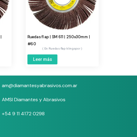
|
Ruedas flap | SM 611 | 250x30mm |
#60
Ruedas flap klingspor
Leer más
am@diamantesyabrasivos.com.ar
AMSI Diamantes y Abrasivos
+54 9 11 4172 0298