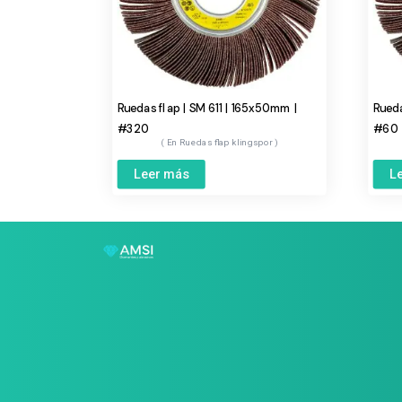
Ruedas flap | SM 611 | 165x50mm |
Rueda
#320
#60
Ruedas flap klingspor
Leer más
L