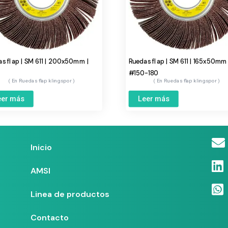
s flap | SM 611 | 200x50mm |
Ruedas flap | SM 611 | 165x50mm 
#150-180
Ruedas flap klingspor
Ruedas flap klingspor
eer más
Leer más
Inicio
AMSI
Linea de productos
Contacto