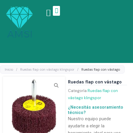
Ir
al
contenido
Linea de productos
Inicio
/
Ruedas flap con vástago klingspor
/
Ruedas flap con vástago
Ruedas flap con vástago
Categoría
Ruedas flap con
vástago klingspor
¿Necesitás asesoramiento
técnico?
Nuestro equipo puede
ayudarte a elegir la