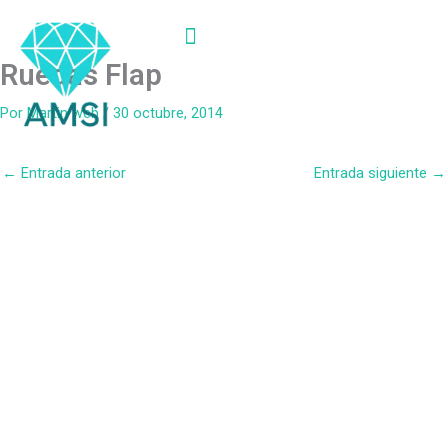
Ir
al
contenido
Ruedas Flap
Linea de productos
Por
Martin web
/
30 octubre, 2014
←
Entrada anterior
Entrada siguiente
→