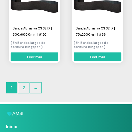
Banda Abrasiva CS 321 X |
Banda Abrasiva CS 321 X |
300x6000mm | #120
75x2000mm | #36
Bandas largas de
Bandas largas de
carburo klingspor
carburo klingspor
Leer más
Leer más
1
2
→
Inicio