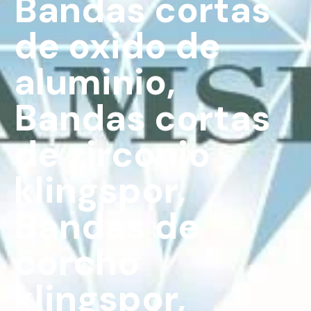
Bandas cortas
de oxido de
aluminio
,
Bandas cortas
de zirconio
klingspor
,
Bandas de
corcho
klingspor
,