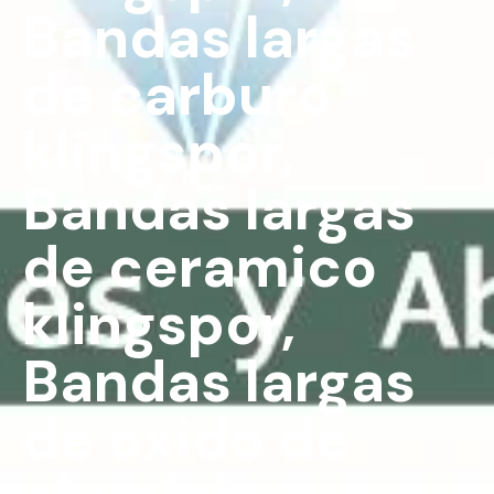
Bandas largas
de carburo
klingspor
,
Bandas largas
de ceramico
klingspor
,
Bandas largas
de oxido de