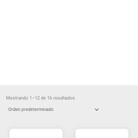
aluminio
klingspor
,
Bandas largas
de zirconio
klingspor
Mostrando 1–12 de 16 resultados