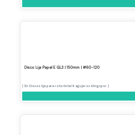
Disco Lija Papel E GL3 | 150mm | #60-120
Discos lija para rotorbital 6 agujeros klingspor