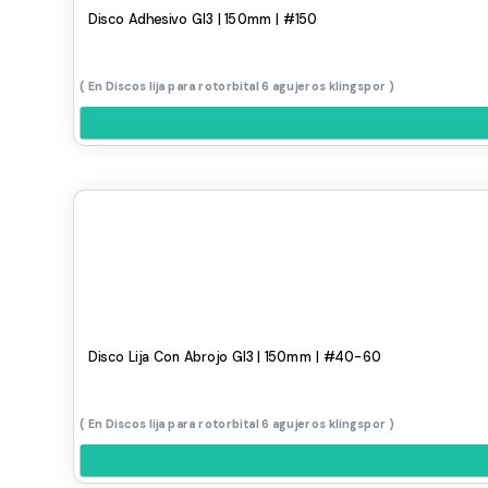
Disco Adhesivo Gl3 | 150mm | #150
Discos lija para rotorbital 6 agujeros klingspor
Disco Lija Con Abrojo Gl3 | 150mm | #40-60
Discos lija para rotorbital 6 agujeros klingspor