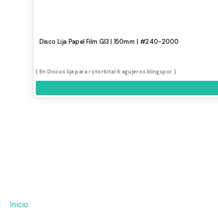
Disco Lija Papel Film Gl3 | 150mm | #240-2000
Discos lija para rotorbital 6 agujeros klingspor
Inicio