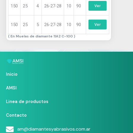
150
25
4
26-27-28
10
90
Ver
150
25
5
26-27-28
10
90
Ver
Muelas de diamante 11A2 C-100
Inicio
AMSI
Linea de productos
Contacto
am@diamantesyabrasivos.com.ar