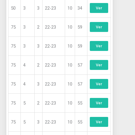
página
50
3
3
22-23
10
34
de
Ver
producto
75
3
2
22-23
10
59
Ver
75
3
3
22-23
10
59
Ver
75
4
2
22-23
10
57
Ver
75
4
3
22-23
10
57
Ver
75
5
2
22-23
10
55
Ver
75
5
3
22-23
10
55
Ver