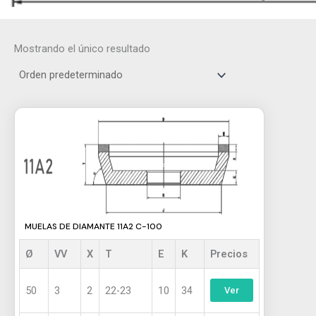
Mostrando el único resultado
Este
producto
tiene
múltiples
variantes.
Las
opciones
MUELAS DE DIAMANTE 11A2 C-100
se
pueden
Ø
VV
X
T
E
K
Precios
elegir
en
50
3
2
22-23
10
34
Ver
la