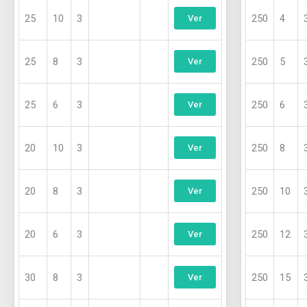
página
página
25
10
3
250
4
de
de
Ver
producto
producto
25
8
3
250
5
Ver
25
6
3
250
6
Ver
20
10
3
250
8
Ver
20
8
3
250
10
Ver
20
6
3
250
12
Ver
30
8
3
250
15
Ver