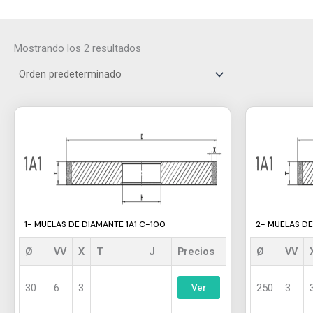
Mostrando los 2 resultados
Este
Este
producto
producto
tiene
tiene
múltiples
múltiples
variantes.
variantes.
Las
Las
opciones
opciones
1- MUELAS DE DIAMANTE 1A1 C-100
2- MUELAS DE
se
se
pueden
pueden
Ø
VV
X
T
J
Precios
Ø
VV
elegir
elegir
en
en
30
6
3
250
3
Ver
la
la