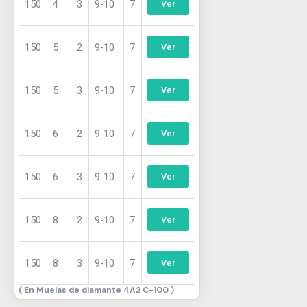
150
4
3
9-10
7
Ver
150
5
2
9-10
7
Ver
150
5
3
9-10
7
Ver
150
6
2
9-10
7
Ver
150
6
3
9-10
7
Ver
150
8
2
9-10
7
Ver
150
8
3
9-10
7
Ver
Muelas de diamante 4A2 C-100