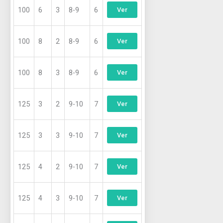
100
6
3
8-9
6
Ver
100
8
2
8-9
6
Ver
100
8
3
8-9
6
Ver
125
3
2
9-10
7
Ver
125
3
3
9-10
7
Ver
125
4
2
9-10
7
Ver
125
4
3
9-10
7
Ver