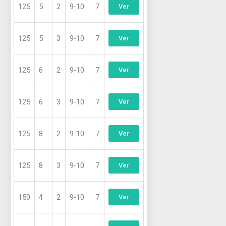
125
5
2
9-10
7
Ver
125
5
3
9-10
7
Ver
125
6
2
9-10
7
Ver
125
6
3
9-10
7
Ver
125
8
2
9-10
7
Ver
125
8
3
9-10
7
Ver
150
4
2
9-10
7
Ver