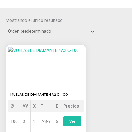
Mostrando el único resultado
Este
producto
tiene
múltiples
variantes.
Las
opciones
MUELAS DE DIAMANTE 4A2 C-100
se
pueden
Ø
VV
X
T
E
Precios
elegir
en
100
3
1
7-8-9
6
Ver
la