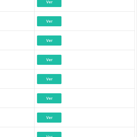
Ver
Ver
Ver
Ver
Ver
Ver
Ver
Ver