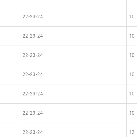
22-23-24
10
22-23-24
10
22-23-24
10
22-23-24
10
22-23-24
10
22-23-24
10
22-23-24
12