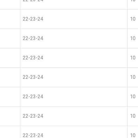
22-23-24
10
22-23-24
10
22-23-24
10
22-23-24
10
22-23-24
10
22-23-24
10
22-23-24
10