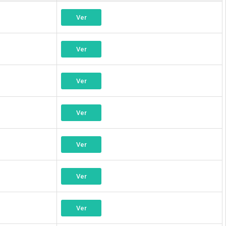
Ver
Ver
Ver
Ver
Ver
Ver
Ver