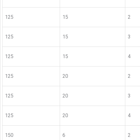
125
15
2
125
15
3
125
15
4
125
20
2
125
20
3
125
20
4
150
6
2