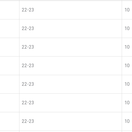
22-23
10
22-23
10
22-23
10
22-23
10
22-23
10
22-23
10
22-23
10