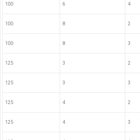
100
6
4
100
8
2
100
8
3
125
3
2
125
3
3
125
4
2
125
4
3