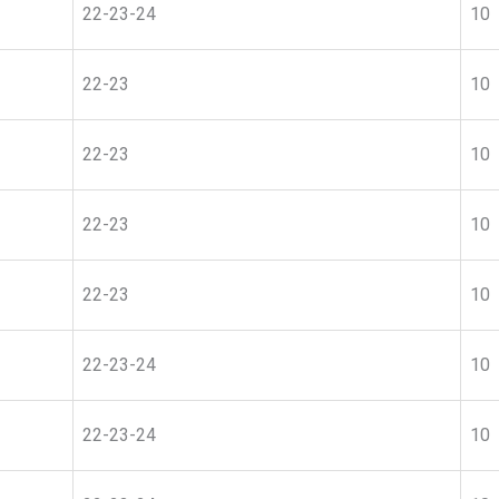
22-23-24
10
22-23
10
22-23
10
22-23
10
22-23
10
22-23-24
10
22-23-24
10