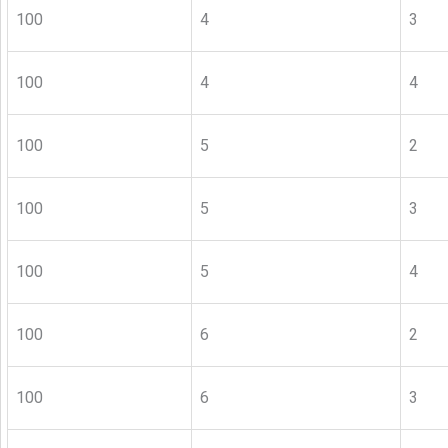
100
4
3
100
4
4
100
5
2
100
5
3
100
5
4
100
6
2
100
6
3