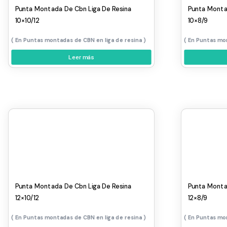
Punta Montada De Cbn Liga De Resina
Punta Monta
10×10/12
10×8/9
Puntas montadas de CBN en liga de resina
Puntas mon
Leer más
Punta Montada De Cbn Liga De Resina
Punta Monta
12×10/12
12×8/9
Puntas montadas de CBN en liga de resina
Puntas mon