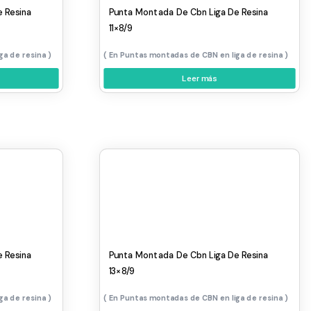
 Resina
Punta Montada De Cbn Liga De Resina
11×8/9
ga de resina
Puntas montadas de CBN en liga de resina
Leer más
 Resina
Punta Montada De Cbn Liga De Resina
13×8/9
ga de resina
Puntas montadas de CBN en liga de resina