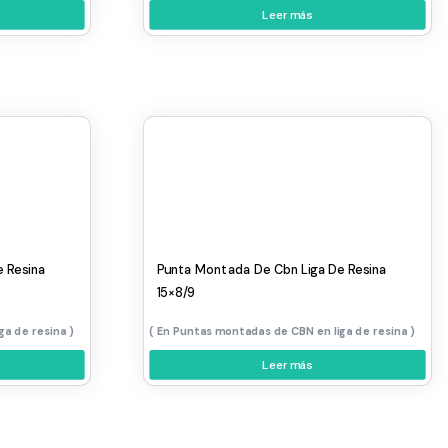
Leer más
 Resina
Punta Montada De Cbn Liga De Resina
15×8/9
ga de resina
Puntas montadas de CBN en liga de resina
Leer más