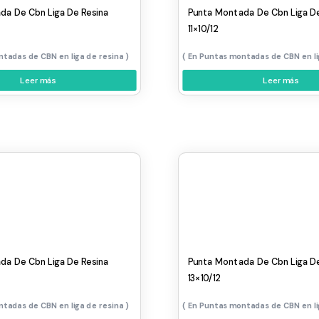
da De Cbn Liga De Resina
Punta Montada De Cbn Liga De
11×10/12
tadas de CBN en liga de resina
Puntas montadas de CBN en li
Leer más
Leer más
da De Cbn Liga De Resina
Punta Montada De Cbn Liga De
13×10/12
tadas de CBN en liga de resina
Puntas montadas de CBN en li