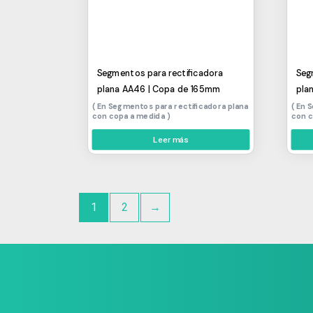
Segmentos para rectificadora
Seg
plana AA46 | Copa de 165mm
pla
Segmentos para rectificadora plana
S
con copa a medida
con 
Leer más
1
2
→