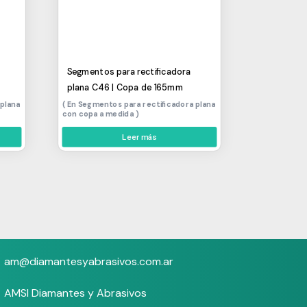
Segmentos para rectificadora
plana C46 | Copa de 165mm
 plana
Segmentos para rectificadora plana
con copa a medida
Leer más
am@diamantesyabrasivos.com.ar
AMSI Diamantes y Abrasivos