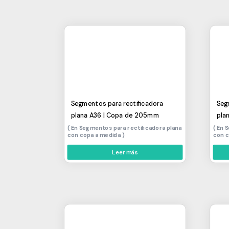
Segmentos para rectificadora
Seg
plana A36 | Copa de 205mm
pla
Segmentos para rectificadora plana
S
con copa a medida
con 
Leer más