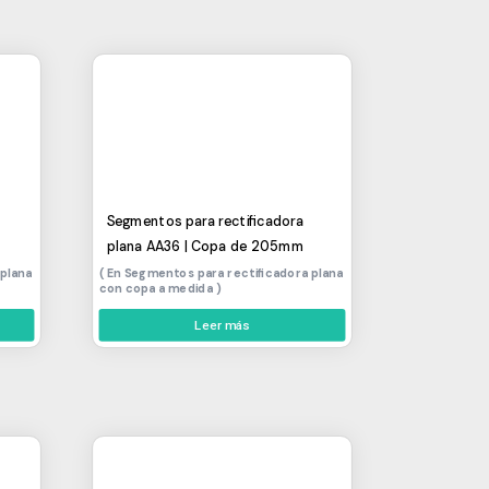
Segmentos para rectificadora
plana AA36 | Copa de 205mm
 plana
Segmentos para rectificadora plana
con copa a medida
Leer más