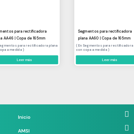
mentos para rectificadora
Segmentos para rectificadora
na AA46 | Copa de 165mm
plana AA60 | Copa de 165mm
egmentos para rectificadora plana
Segmentos para rectificadora
copa a medida
con copa a medida
Leer más
Leer más
Inicio
AMSI