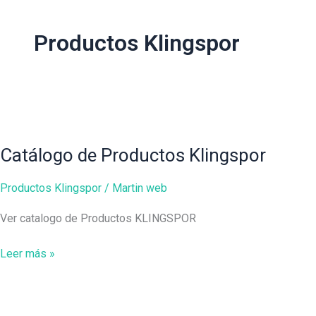
Ir
al
Inicio
AM
Productos Klingspor
contenido
Catálogo
de
Productos
Catálogo de Productos Klingspor
Klingspor
Productos Klingspor
/
Martin web
Ver catalogo de Productos KLINGSPOR
Leer más »