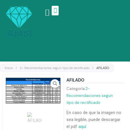
Ir
al
contenido
Linea de productos
Inicio
/
2- Recomendaciones segun tipo de rectificado
/
AFILADO
AFILADO
Categoría
2-
Recomendaciones segun
tipo de rectificado
En caso de que la imagen no
sea legible, puede descargar
el pdf
aquí