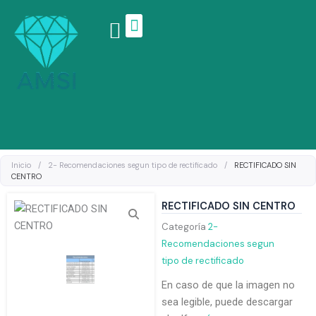
Ir
al
contenido
Linea de productos
Inicio
/
2- Recomendaciones segun tipo de rectificado
/
RECTIFICADO SIN
CENTRO
RECTIFICADO SIN CENTRO
Categoría
2-
Recomendaciones segun
tipo de rectificado
En caso de que la imagen no
sea legible, puede descargar