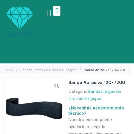
Ir
al
contenido
Linea de productos
Inicio
/
Bandas largas de zirconio klingspor
/
Banda Abrasiva 120×7200
Banda Abrasiva 120×7200
Categoría
Bandas largas de
zirconio klingspor
¿Necesitás asesoramiento
técnico?
Nuestro equipo puede
ayudarte a elegir la