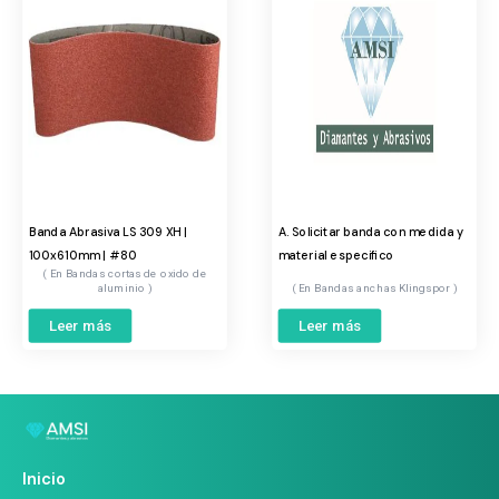
Banda Abrasiva LS 309 XH |
A. Solicitar banda con medida y
100x610mm | #80
material especifico
Bandas cortas de oxido de
aluminio
Bandas anchas Klingspor
Leer más
Leer más
Inicio