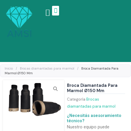
Ir
al
contenido
Linea de productos
Inicio
/
Brocas diamantadas para marmol
/
Broca Diamantada Para
Marmol Ø150 Mm
Broca Diamantada Para
Marmol Ø150 Mm
Categoría
Brocas
diamantadas para marmol
¿Necesitás asesoramiento
técnico?
Nuestro equipo puede