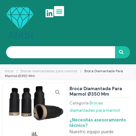
Ir
al
contenido
Search
Inicio
/
Brocas diamantadas para marmol
/
Broca Diamantada Para
Marmol Ø350 Mm
Broca Diamantada Para
Marmol Ø350 Mm
Categoría
Brocas
diamantadas para marmol
¿Necesitás asesoramiento
técnico?
Nuestro equipo puede