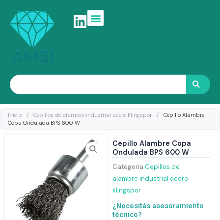
Ir
al
contenido
Search
Inicio
/
Cepillos de alambre industrial acero klingspor
/
Cepillo Alambre
Copa Ondulada BPS 600 W
Cepillo Alambre Copa
Ondulada BPS 600 W
Categoría
Cepillos de
alambre industrial acero
klingspor
¿Necesitás asesoramiento
técnico?