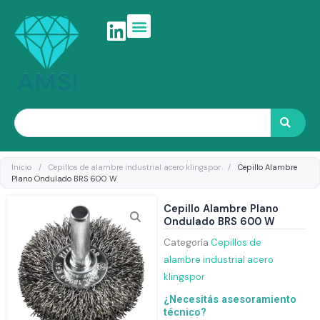
Ir
al
contenido
Search
Inicio
/
Cepillos de alambre industrial acero klingspor
/
Cepillo Alambre
Plano Ondulado BRS 600 W
Cepillo Alambre Plano
Ondulado BRS 600 W
Categoría
Cepillos de
alambre industrial acero
klingspor
¿Necesitás asesoramiento
técnico?