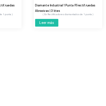
ctif.ruedas
Diamante Industrial 1 Punta P/rectif.ruedas
Abrasivas | 3 ktes
de 1 punta
Rectificadores diamantados de 1 punta
Leer más