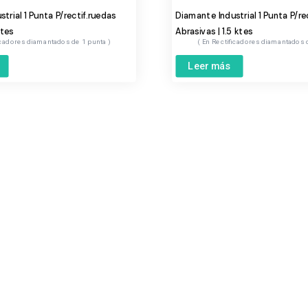
trial 1 Punta P/rectif.ruedas
Diamante Industrial 1 Punta P/re
ktes
Abrasivas | 1.5 ktes
icadores diamantados de 1 punta
Rectificadores diamantados 
Leer más