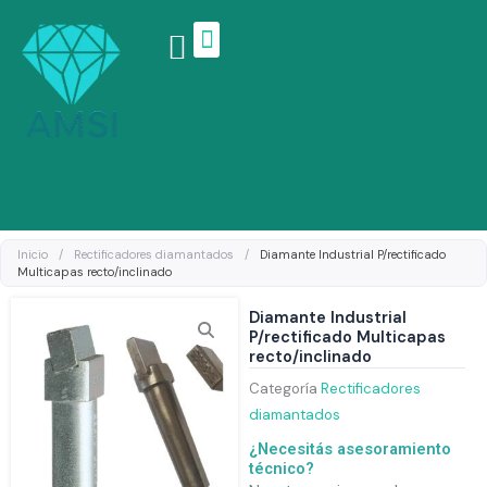
Ir
al
contenido
Linea de productos
Inicio
/
Rectificadores diamantados
/
Diamante Industrial P/rectificado
Multicapas recto/inclinado
Diamante Industrial
P/rectificado Multicapas
recto/inclinado
Categoría
Rectificadores
diamantados
¿Necesitás asesoramiento
técnico?