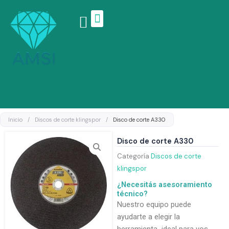
Ir
al
contenido
Linea de productos
Inicio
/
Discos de corte klingspor
/
Disco de corte A330
Disco de corte A330
Categoría
Discos de corte
klingspor
¿Necesitás asesoramiento
técnico?
Nuestro equipo puede
ayudarte a elegir la