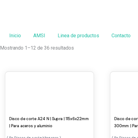
Ir
al
contenido
Inicio
AMSI
Linea de productos
Contacto
Mostrando 1–12 de 36 resultados
Disco de corte A24 N | Supra | 115x6x22mm
Disco de cor
| Para aceros y aluminio
300mm | Para
Discos de corte klingspor
Discos de 