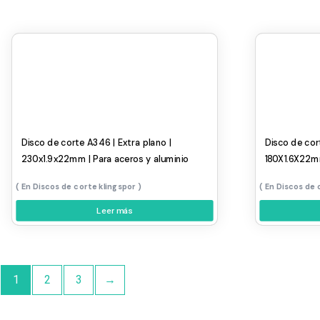
Disco de corte A346 | Extra plano |
Disco de cor
230x1.9x22mm | Para aceros y aluminio
180X1.6X22mm
Discos de corte klingspor
Discos de 
Leer más
1
2
3
→