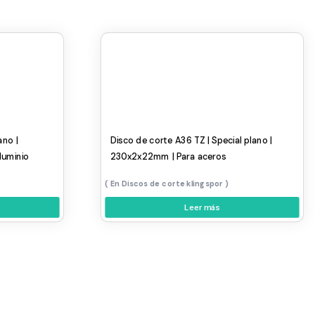
ano |
Disco de corte A36 TZ | Special plano |
luminio
230x2x22mm | Para aceros
Discos de corte klingspor
Leer más