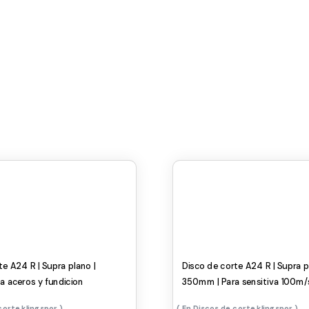
te A24 R | Supra plano |
Disco de corte A24 R | Supra p
 aceros y fundicion
350mm | Para sensitiva 100m/
corte klingspor
Discos de corte klingspor