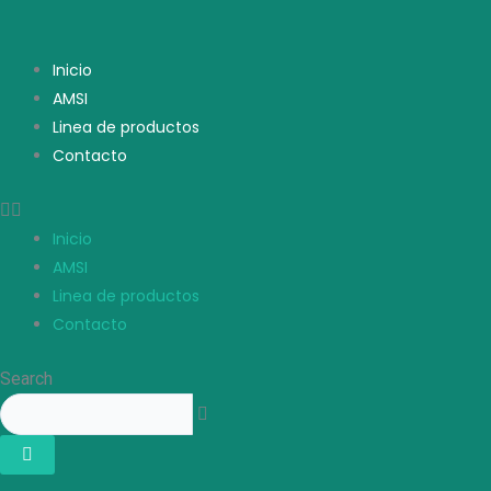
Ir
Inicio
/
Discos de fibra klingspor
/
Disco de fibra FS 764
al
contenido
Inicio
AMSI
Linea de productos
Contacto
Inicio
AMSI
Linea de productos
Contacto
Search