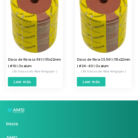
Disco de fibra cs 561 | 115x22mm
Disco de fibra CS 561 | 115x22mm
| #16 | Ox.alum
| #24-40 | Ox.alum
Discos de fibra klingspor
Discos de fibra klingspor
Leer más
Leer más
Inicio