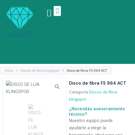
Ir
al
contenido
Linea de productos
Inicio
/
Discos de fibra klingspor
/
Disco de fibra FS 964 ACT
Disco de fibra FS 964 ACT
Categoría
Discos de fibra
klingspor
¿Necesitás asesoramiento
técnico?
Nuestro equipo puede
ayudarte a elegir la