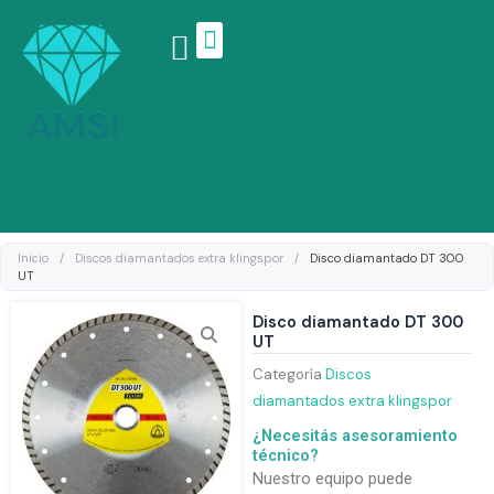
Ir
al
contenido
Linea de productos
Inicio
/
Discos diamantados extra klingspor
/
Disco diamantado DT 300
UT
Disco diamantado DT 300
UT
Categoría
Discos
diamantados extra klingspor
¿Necesitás asesoramiento
técnico?
Nuestro equipo puede