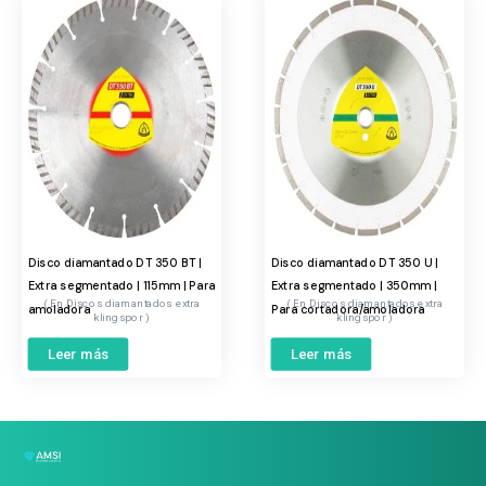
Disco diamantado DT 350 BT |
Disco diamantado DT 350 U |
Extra segmentado | 115mm | Para
Extra segmentado | 350mm |
Discos diamantados extra
Discos diamantados extra
amoladora
Para cortadora/amoladora
klingspor
klingspor
Leer más
Leer más