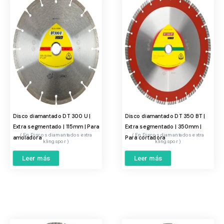
Disco diamantado DT 300 U |
Disco diamantado DT 350 BT |
Extra segmentado | 115mm | Para
Extra segmentado | 350mm |
Discos diamantados extra
Discos diamantados extra
amoladora
Para cortadora
klingspor
klingspor
Leer más
Leer más