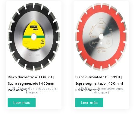
Disco diamantado DT 602 A |
Disco diamantado DT 602 B |
Supra segmentado | 450mm |
Supra segmentado | 450mm |
Discos diamantados supra
Discos diamantados supra
Para asfalto
Para hormigón
klingspor
klingspor
Leer más
Leer más