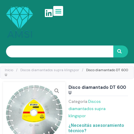
Ir
al
contenido
Search
Inicio
/
Discos diamantados supra klingspor
/
Disco diamantado DT 600
U
Disco diamantado DT 600
U
Categoría
Discos
diamantados supra
klingspor
¿Necesitás asesoramiento
técnico?