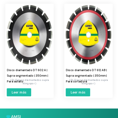
Disco diamantado DT 602 A |
Disco diamantado DT 612 AB |
Supra segmentado | 350mm |
Supra segmentado | 350mm |
Discos diamantados supra
Discos diamantados supra
Para asfalto
Para cortadora
klingspor
klingspor
Leer más
Leer más