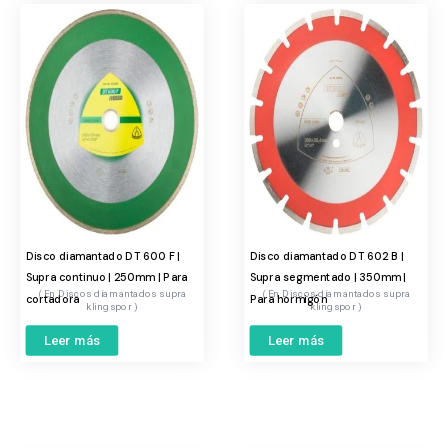
Disco diamantado DT 600 F |
Disco diamantado DT 602 B |
Supra continuo | 250mm | Para
Supra segmentado | 350mm |
Discos diamantados supra
Discos diamantados supra
cortadora
Para hormigón
klingspor
klingspor
Leer más
Leer más