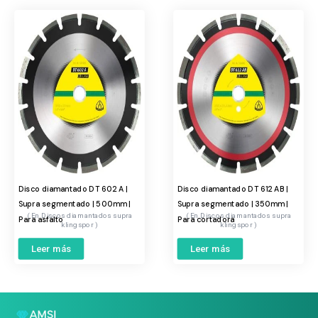
Disco diamantado DT 602 A |
Disco diamantado DT 612 AB |
Supra segmentado | 500mm |
Supra segmentado | 350mm |
Discos diamantados supra
Discos diamantados supra
Para asfalto
Para cortadora
klingspor
klingspor
Leer más
Leer más