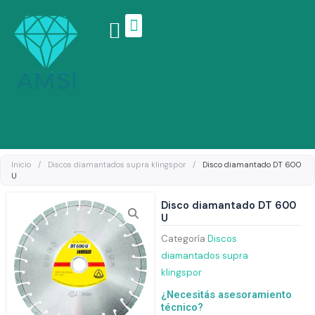
Ir
al
contenido
Linea de productos
Inicio
/
Discos diamantados supra klingspor
/
Disco diamantado DT 600
U
Disco diamantado DT 600
U
Categoría
Discos
diamantados supra
klingspor
¿Necesitás asesoramiento
técnico?