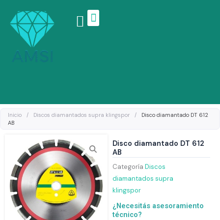
Ir
al
contenido
Linea de productos
Inicio
/
Discos diamantados supra klingspor
/
Disco diamantado DT 612
AB
Disco diamantado DT 612
AB
Categoría
Discos
diamantados supra
klingspor
¿Necesitás asesoramiento
técnico?