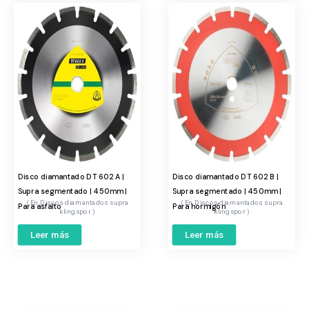
Disco diamantado DT 602 A |
Disco diamantado DT 602 B |
Supra segmentado | 450mm |
Supra segmentado | 450mm |
Discos diamantados supra
Discos diamantados supra
Para asfalto
Para hormigón
klingspor
klingspor
Leer más
Leer más