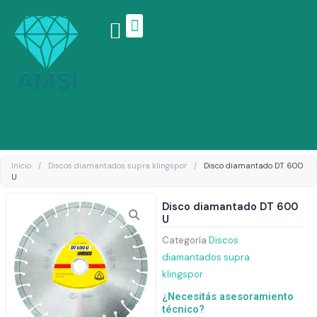
Ir
al
contenido
Linea de productos
Inicio
/
Discos diamantados supra klingspor
/
Disco diamantado DT 600
U
Disco diamantado DT 600
U
Categoría
Discos
diamantados supra
klingspor
¿Necesitás asesoramiento
técnico?