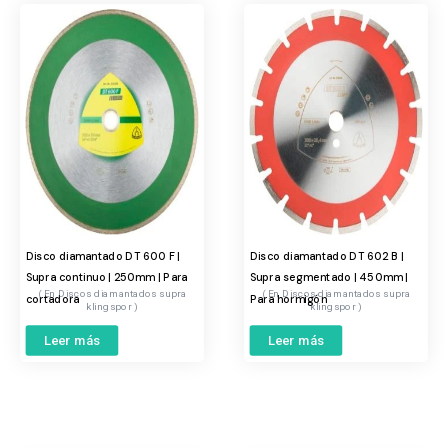
Disco diamantado DT 600 F |
Disco diamantado DT 602 B |
Supra continuo | 250mm | Para
Supra segmentado | 450mm |
Discos diamantados supra
Discos diamantados supra
cortadora
Para hormigón
klingspor
klingspor
Leer más
Leer más