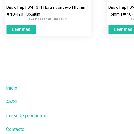
Disco flap | SMT 314 | Extra convexo | 115mm |
Disco flap | S
#40-120 | Ox.alum
115mm | #40-
Discos flap klingspor
Leer más
Leer más
Inicio
AMSI
Linea de productos
Contacto