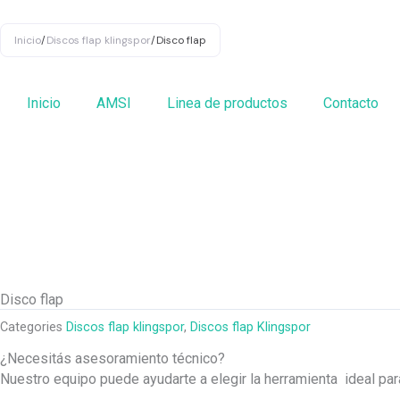
Ir
al
Inicio
/
Discos flap klingspor
/
Disco flap
contenido
Inicio
AMSI
Linea de productos
Contacto
Disco flap
Categories
Discos flap klingspor
,
Discos flap Klingspor
¿Necesitás asesoramiento técnico?
Nuestro equipo puede ayudarte a elegir la herramienta ideal pa