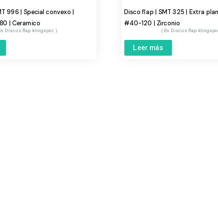
MT 996 | Special convexo |
Disco flap | SMT 325 | Extra plan
80 | Ceramico
#40-120 | Zirconio
Discos flap klingspor
Discos flap klingsp
Leer más