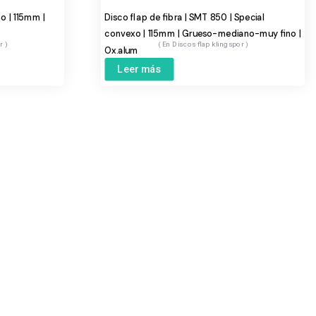
o | 115mm |
Disco flap de fibra | SMT 850 | Special
convexo | 115mm | Grueso-mediano-muy fino |
or
Discos flap klingspor
Ox.alum
Leer más