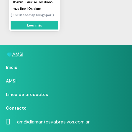
115mm | Grueso-mediano-
muy fino | Ox.alum
Discos flap Klingspor
Leer más
Inicio
AMSI
Linea de productos
Contacto
am@diamantesyabrasivos.com.ar