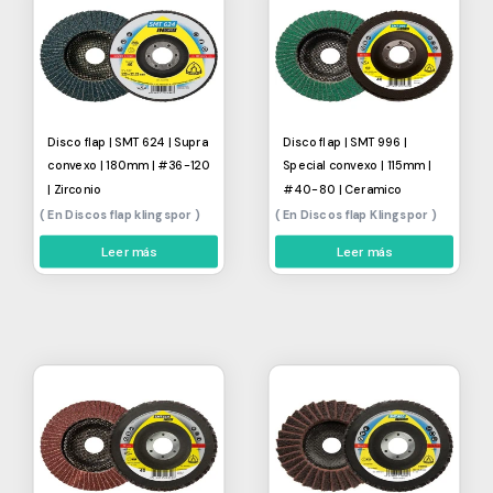
Disco flap | SMT 624 | Supra
Disco flap | SMT 996 |
convexo | 180mm | #36-120
Special convexo | 115mm |
| Zirconio
#40-80 | Ceramico
Discos flap klingspor
Discos flap Klingspor
Leer más
Leer más