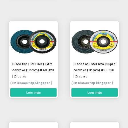
Disco flap | SMT 325 | Extra
Disco flap | SMT 624 | Supra
convexo | 115mm | #40-120
convexo | 115mm | #36-120
| Zirconio
| Zirconio
Discos flap Klingspor
Discos flap klingspor
Leer más
Leer más