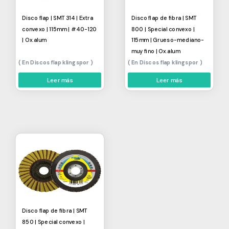
Disco flap | SMT 314 | Extra
Disco flap de fibra | SMT
convexo | 115mm | #40-120
800 | Special convexo |
| Ox.alum
115mm | Grueso-mediano-
muy fino | Ox.alum
Discos flap klingspor
Discos flap klingspor
Leer más
Leer más
Disco flap de fibra | SMT
850 | Special convexo |