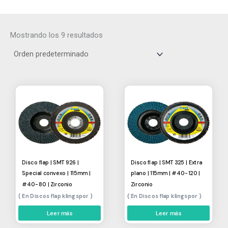
Mostrando los 9 resultados
Disco flap | SMT 926 |
Disco flap | SMT 325 | Extra
Special convexo | 115mm |
plano | 115mm | #40-120 |
#40-80 | Zirconio
Zirconio
Discos flap klingspor
Discos flap klingspor
Leer más
Leer más