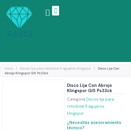
Ir
al
contenido
Linea de productos
Inicio
/
Discos lija para rotorbital 8 agujeros klingspor
/
Disco Lija Con
Abrojo Klingspor Gl5 Ps33ck
Disco Lija Con Abrojo
Klingspor Gl5 Ps33ck
Categoría
Discos lija para
rotorbital 8 agujeros
klingspor
¿Necesitás asesoramiento
técnico?