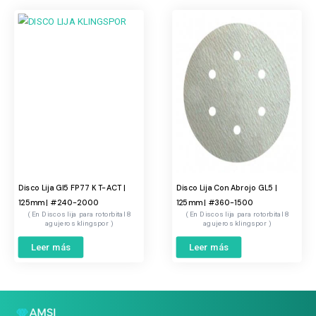
Disco Lija Gl5 FP77 K T-ACT |
Disco Lija Con Abrojo GL5 |
125mm | #240-2000
125mm | #360-1500
Discos lija para rotorbital 8
Discos lija para rotorbital 8
agujeros klingspor
agujeros klingspor
Leer más
Leer más