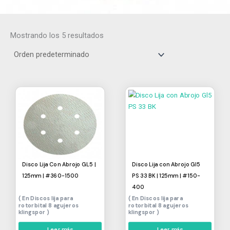
Mostrando los 5 resultados
Disco Lija Con Abrojo GL5 |
Disco Lija con Abrojo Gl5
125mm | #360-1500
PS 33 BK | 125mm | #150-
400
Discos lija para
Discos lija para
rotorbital 8 agujeros
rotorbital 8 agujeros
klingspor
klingspor
Leer más
Leer más