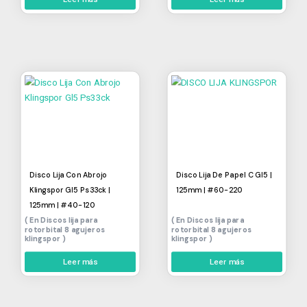
Disco Lija Con Abrojo
Disco Lija De Papel C Gl5 |
Klingspor Gl5 Ps33ck |
125mm | #60-220
125mm | #40-120
Discos lija para
Discos lija para
rotorbital 8 agujeros
rotorbital 8 agujeros
klingspor
klingspor
Leer más
Leer más