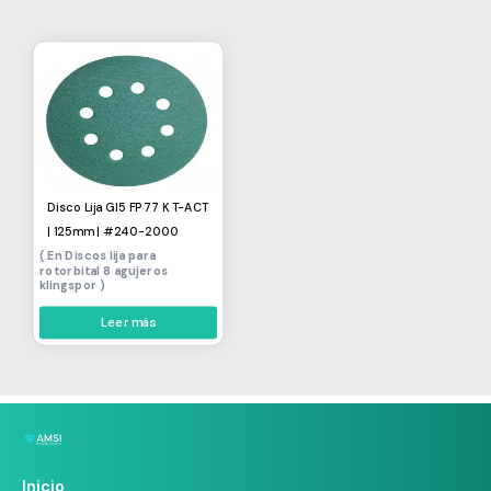
Disco Lija Gl5 FP77 K T-ACT
| 125mm | #240-2000
Discos lija para
rotorbital 8 agujeros
klingspor
Leer más
Inicio