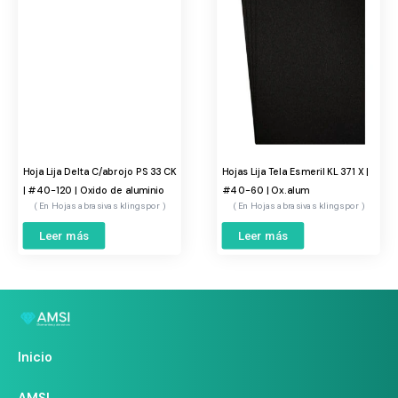
Hoja Lija Delta C/abrojo PS 33 CK
Hojas Lija Tela Esmeril KL 371 X |
| #40-120 | Oxido de aluminio
#40-60 | Ox.alum
Hojas abrasivas klingspor
Hojas abrasivas klingspor
Leer más
Leer más
Inicio