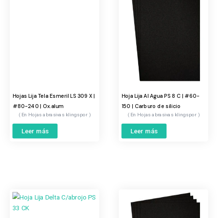
Hojas Lija Tela Esmeril LS 309 X |
Hoja Lija Al Agua PS 8 C | #60-
#80-240 | Ox.alum
150 | Carburo de silicio
Hojas abrasivas klingspor
Hojas abrasivas klingspor
Leer más
Leer más