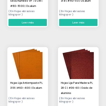
Seco/humedo VP 73 CW |
31 B | #40-50 | Ox.alum
#80-1500 | Ox.alum
Hojas abrasivas
Hojas abrasivas
klingspor
klingspor
Leer más
Leer más
Hojas Lija Antiempaste PL
Hojas Lija Para Madera PL
31 B | #60-400 | Ox.alum
28 C | #36-60 | Oxido de
aluminio
Hojas abrasivas
Hojas abrasivas
klingspor
klingspor