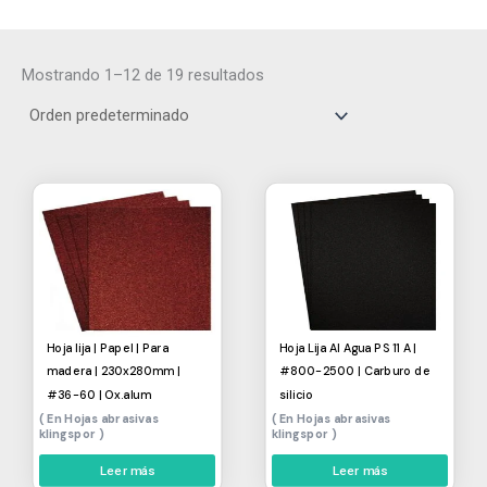
Mostrando 1–12 de 19 resultados
Hoja lija | Papel | Para
Hoja Lija Al Agua PS 11 A |
madera | 230x280mm |
#800-2500 | Carburo de
#36-60 | Ox.alum
silicio
Hojas abrasivas
Hojas abrasivas
klingspor
klingspor
Leer más
Leer más