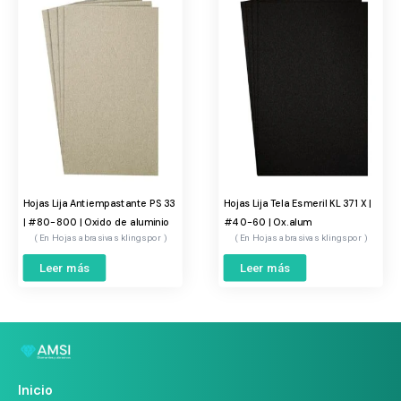
Hojas Lija Antiempastante PS 33
Hojas Lija Tela Esmeril KL 371 X |
| #80-800 | Oxido de aluminio
#40-60 | Ox.alum
Hojas abrasivas klingspor
Hojas abrasivas klingspor
Leer más
Leer más
Inicio