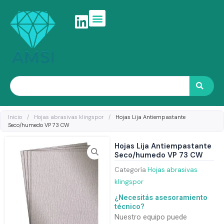
Ir
al
contenido
Search
Inicio
/
Hojas abrasivas klingspor
/
Hojas Lija Antiempastante
Seco/humedo VP 73 CW
Hojas Lija Antiempastante
Seco/humedo VP 73 CW
Categoría
Hojas abrasivas
klingspor
¿Necesitás asesoramiento
técnico?
Nuestro equipo puede