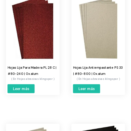
Hojas Lija Para Madera PL 28 C |
Hojas Lija Antiempastante PS 33
#80-240 | Ox.alum
| #80-800 | Ox.alum
Hojas abrasivas klingspor
Hojas abrasivas klingspor
Leer más
Leer más