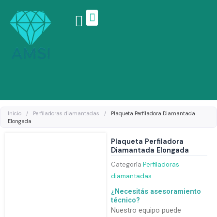
Ir
al
contenido
Linea de productos
Inicio
/
Perfiladoras diamantadas
/
Plaqueta Perfiladora Diamantada
Elongada
Plaqueta Perfiladora
Diamantada Elongada
Categoría
Perfiladoras
diamantadas
¿Necesitás asesoramiento
técnico?
Nuestro equipo puede