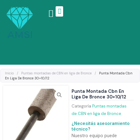
Ir
al
contenido
Linea de productos
Inicio
/
Puntas montadas de CBN en liga de Bronce
/
Punta Montada Cbn
En Liga De Bronce 30×10/12
Punta Montada Cbn En
Liga De Bronce 30×10/12
Categoría
Puntas montadas
de CBN en liga de Bronce
¿Necesitás asesoramiento
técnico?
Nuestro equipo puede