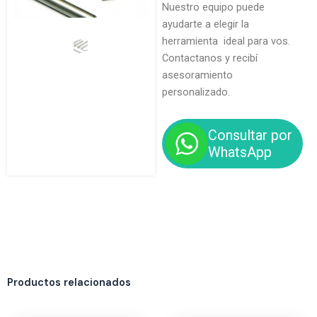
Nuestro equipo puede
ayudarte a elegir la
herramienta ideal para vos.
Contactanos y recibí
asesoramiento
personalizado.
Consultar por
WhatsApp
Productos relacionados