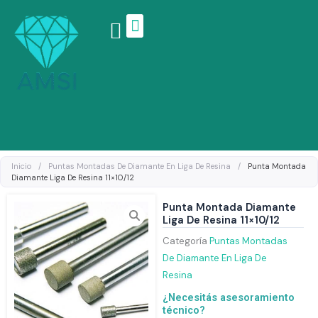
Ir
al
contenido
Linea de productos
Inicio
/
Puntas Montadas De Diamante En Liga De Resina
/
Punta Montada
Diamante Liga De Resina 11×10/12
Punta Montada Diamante
Liga De Resina 11×10/12
Categoría
Puntas Montadas
De Diamante En Liga De
Resina
¿Necesitás asesoramiento
técnico?