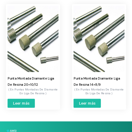
Punta Montada Diamante Liga
Punta Montada Diamante Liga
De Resina 20×10/12
De Resina 14×8/9
Puntas Montadas De Diamante
Puntas Montadas De Diamante
En Liga De Resina
En Liga De Resina
Leer más
Leer más