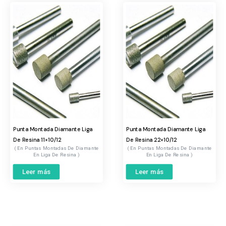
Punta Montada Diamante Liga
Punta Montada Diamante Liga
De Resina 11×10/12
De Resina 22×10/12
Puntas Montadas De Diamante
Puntas Montadas De Diamante
En Liga De Resina
En Liga De Resina
Leer más
Leer más