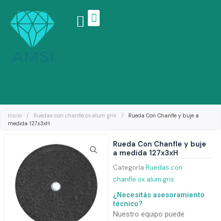
Ir
al
contenido
Linea de productos
Inicio
/
Ruedas con chanfle ox.alum gris
/
Rueda Con Chanfle y buje a
medida 127x3xH
Rueda Con Chanfle y buje
a medida 127x3xH
Categoría
Ruedas con
chanfle ox.alum gris
¿Necesitás asesoramiento
técnico?
Nuestro equipo puede