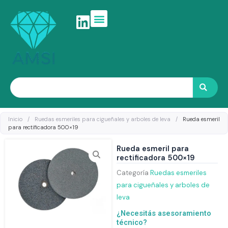
Ir
al
contenido
Search
Inicio
/
Ruedas esmeriles para cigueñales y arboles de leva
/
Rueda esmeril
para rectificadora 500×19
Rueda esmeril para
rectificadora 500×19
Categoría
Ruedas esmeriles
para cigueñales y arboles de
leva
¿Necesitás asesoramiento
técnico?