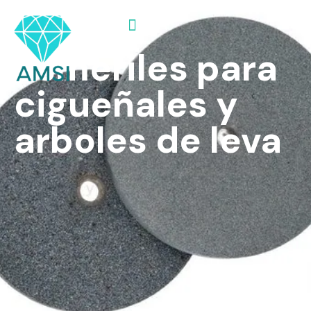
Ir
Ruedas
al
contenido
Linea de productos
esmeriles para
cigueñales y
arboles de leva