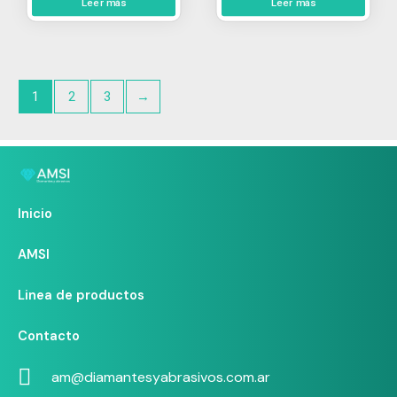
Leer más
Leer más
1
2
3
→
Inicio
AMSI
Linea de productos
Contacto
am@diamantesyabrasivos.com.ar