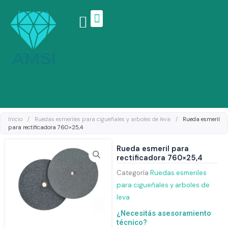
Ir
al
contenido
Linea de productos
Inicio
/
Ruedas esmeriles para cigueñales y arboles de leva
/
Rueda esmeril
para rectificadora 760×25,4
Rueda esmeril para
rectificadora 760×25,4
Categoría
Ruedas esmeriles
para cigueñales y arboles de
leva
¿Necesitás asesoramiento
técnico?