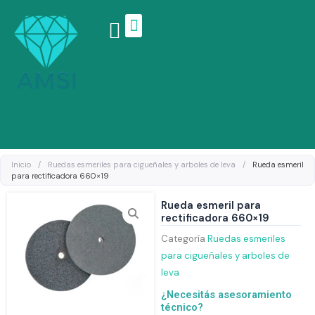
Ir
al
contenido
Linea de productos
Inicio
/
Ruedas esmeriles para cigueñales y arboles de leva
/
Rueda esmeril
para rectificadora 660×19
Rueda esmeril para
rectificadora 660×19
Categoría
Ruedas esmeriles
para cigueñales y arboles de
leva
¿Necesitás asesoramiento
técnico?